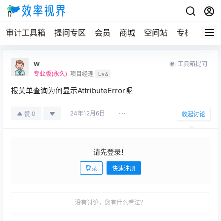
审计工具箱
提问专区
会员
商城
空间站
专栏
w
工具箱提问
专业版(永久)
项目经理
Lv4
报关单查询为何显示AttributeError呢
24年12月6日
0
赞
收起讨论
请先登录！
登录
快速注册
发布
没有讨论，您有什么看法？