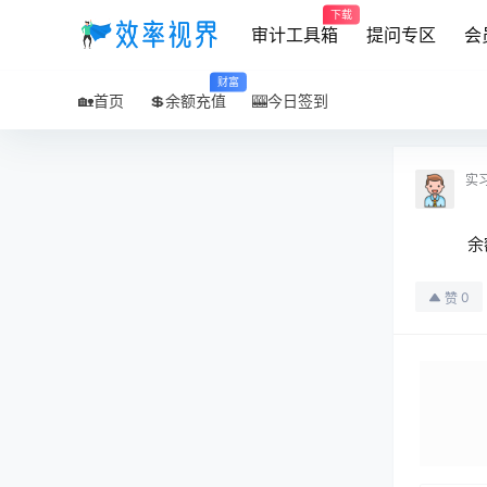
下载
审计工具箱
提问专区
会
财富
🏡首页
💲余额充值
🎰今日签到
实
余
0
赞