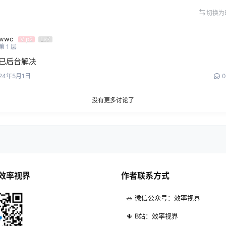
切换为
wwc
Vip2
Lv7
第
1
层
已后台解决
24年5月1日
0
没有更多讨论了
效率视界
作者联系方式
🥗 微信公众号：效率视界
🌵 B站：效率视界