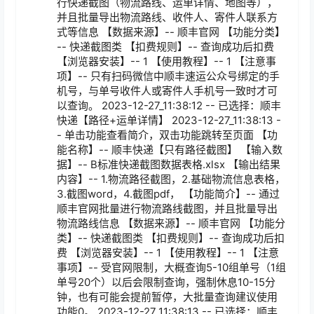
行快递截图（物流路线、运单详情、地图等），
并且批量导出物流路线、收件人、寄件人联系方
式等信息 【数据来源】-- 顺丰官网 【功能分类】
-- 快递截图类 【扣费规则】-- 查询成功后扣费 
【浏览器安装】-- 1 【使用教程】-- 1 【注意事
项】-- 只有扫码微信中顺丰速运公众号绑定的手
机号，与单号收件人或寄件人手机号一致时才可
以查询。 2023-12-27_11:38:12 -- 已选择：顺丰
快递【路径+运单详情】 2023-12-27_11:38:13 -
- 单击功能查看简介，双击功能跳转至页面 【功
能名称】-- 顺丰快递【只有路径截图】 【输入数
据】-- B标准快递截图数据表格.xlsx 【输出结果
内容】-- 1.物流路径截图，2.基础物流信息表格，
3.截图word，4.截图pdf， 【功能简介】-- 通过
顺丰官网批量进行物流路线截图，并且批量导出
物流路线信息 【数据来源】-- 顺丰官网 【功能分
类】-- 快递截图类 【扣费规则】-- 查询成功后扣
费 【浏览器安装】-- 1 【使用教程】-- 1 【注意
事项】-- 受官网限制，大概查询5-10组单号（1组
单号20个）以后会限制查询，强制休息10-15分
钟，也有可能会提前暂停，大批量查询建议使用
功能0。 2023-12-27_11:38:13 -- 已选择：顺丰