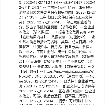
新 2023-12-27_11:24:34 -- v8.8-13457 2023-1
2-27_11:24:34 -- 当前任务运行结束，如有报错
请提交日志文件或者保存报错截图！ 2023-12-27
_11:24:35 -- 已完成!日志文件已保存至Log文件
夹！ 2023-12-27_11:24:45 -- 单击功能查看简
介，双击功能跳转至页面 【功能名称】-- 企业基
本信息 【输入数据】-- C标准信息数据表格.xlsx 
【输出结果内容】-- 数据表格 【功能简介】-- 企
业基本信息包括公司名称、类型、成立日期、经
营状态、注册资本、曾用名、行业分类、参保人
数、法人、工商注册号、统一社会信用代码、组
织机构代码、纳税人识别号等字段信息 【数据来
源】-- 天眼查 【功能分类】-- 企业信息类 【扣
费规则】-- 查询成功后扣费 【浏览器安装】-- 0 
【使用教程】-- https://mp.weixin.qq.com/s/W
Nbk0R1yjSNpn0cqSxU5PQ 【注意事项】-- No
ne 2023-12-27_11:24:45 -- 已选择：企业基本信
息 2023-12-27_11:25:34 -- 配置文件已成功保存 
2023-12-27_11:25:34 -- 正在运行功能10-企业基
本信息，可最小化后台运行，但不要关闭窗口…… 
2023-12-27_11:25:34 -- 提示：可以通过【ES