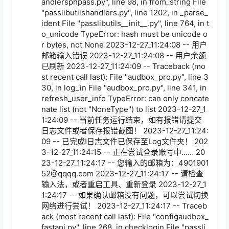
andlersphpass.py", line 98, in from_string File 
"passlibutilshandlers.py", line 1202, in _parse_
ident File "passlibutils__init__.py", line 764, in t
o_unicode TypeError: hash must be unicode o
r bytes, not None 2023-12-27_11:24:08 -- 用户
邮箱输入错误 2023-12-27_11:24:08 -- 用户余额
已刷新 2023-12-27_11:24:09 -- Traceback (mo
st recent call last): File "audbox_pro.py", line 3
30, in log_in File "audbox_pro.py", line 341, in 
refresh_user_info TypeError: can only concate
nate list (not "NoneType") to list 2023-12-27_1
1:24:09 -- 当前任务运行结束，如有报错请提交
日志文件或者保存报错截图！ 2023-12-27_11:24:
09 -- 已完成!日志文件已保存至Log文件夹！ 202
3-12-27_11:24:15 -- 正在尝试登录账号中…… 20
23-12-27_11:24:17 -- 您输入的邮箱为：4901901
52@qqqq.com 2023-12-27_11:24:17 -- 请检查
输入法，或者重启工具、重新登录 2023-12-27_1
1:24:17 -- 如果确认邮箱没有问题，可以尝试切换
网络进行尝试！ 2023-12-27_11:24:17 -- Traceb
ack (most recent call last): File "configaudbox_
fastapi.py", line 268, in checklogin File "passli