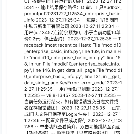
C】按键中止正在运行的功能！ 2023-12-27_11:2
5:34 -- 输出结果保存路径：D:审计工具Audbox_
prooutput20231227_112534_enterprise_basic
_info 2023-12-27_11:25:34 -- 进度：1/18 湖南
中铁五新重工有限公司 2023-12-27_11:25:34 -- 
用户(id:13457)当前余额为0，小于当前功能10单
价0.2元，停止查询！ 2023-12-27_11:25:35 -- T
raceback (most recent call last): File "modid10
_enterprise_basic_info.py", line 169, in main Fi
le "modid10_enterprise_basic_info.py", line 15
8, in run File "modid10_enterprise_basic_info.
py", line 146, in get_data_all_page File "modid1
0_enterprise_basic_info.py", line 131, in __get_
data_sigle_page KeyError: 'error_code' 2023-1
2-27_11:25:35 -- 用户余额已刷新 2023-12-27_1
1:25:35 -- v8.8-13457 2023-12-27_11:25:35 -- 
当前任务运行结束，如有报错请提交日志文件或
者保存报错截图！ 2023-12-27_11:25:35 -- 已完
成!日志文件已保存至Log文件夹！ 2023-12-27_1
1:27:46 -- 配置文件已成功保存 2023-12-27_11:3
7:58 -- 单击功能查看简介，双击功能跳转至页面 
【功能名称】-- 顺丰快递【只有路径截图】 【输