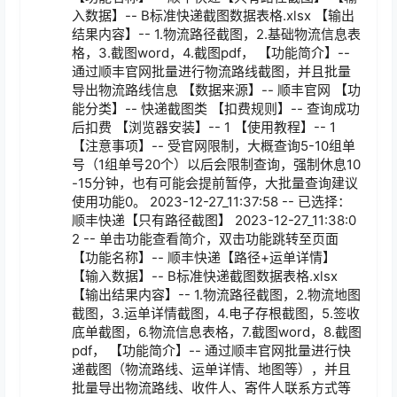
入数据】-- B标准快递截图数据表格.xlsx 【输出
结果内容】-- 1.物流路径截图，2.基础物流信息表
格，3.截图word，4.截图pdf， 【功能简介】-- 
通过顺丰官网批量进行物流路线截图，并且批量
导出物流路线信息 【数据来源】-- 顺丰官网 【功
能分类】-- 快递截图类 【扣费规则】-- 查询成功
后扣费 【浏览器安装】-- 1 【使用教程】-- 1 
【注意事项】-- 受官网限制，大概查询5-10组单
号（1组单号20个）以后会限制查询，强制休息10
-15分钟，也有可能会提前暂停，大批量查询建议
使用功能0。 2023-12-27_11:37:58 -- 已选择：
顺丰快递【只有路径截图】 2023-12-27_11:38:0
2 -- 单击功能查看简介，双击功能跳转至页面 
【功能名称】-- 顺丰快递【路径+运单详情】 
【输入数据】-- B标准快递截图数据表格.xlsx 
【输出结果内容】-- 1.物流路径截图，2.物流地图
截图，3.运单详情截图，4.电子存根截图，5.签收
底单截图，6.物流信息表格，7.截图word，8.截图
pdf， 【功能简介】-- 通过顺丰官网批量进行快
递截图（物流路线、运单详情、地图等），并且
批量导出物流路线、收件人、寄件人联系方式等