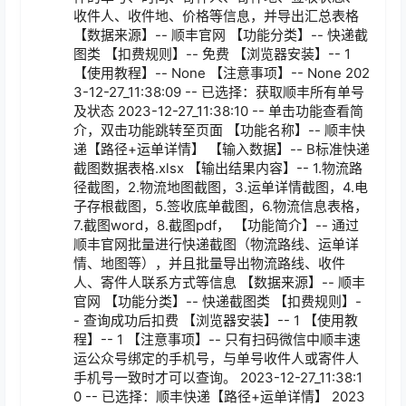
收件人、收件地、价格等信息，并导出汇总表格 
【数据来源】-- 顺丰官网 【功能分类】-- 快递截
图类 【扣费规则】-- 免费 【浏览器安装】-- 1 
【使用教程】-- None 【注意事项】-- None 202
3-12-27_11:38:09 -- 已选择：获取顺丰所有单号
及状态 2023-12-27_11:38:10 -- 单击功能查看简
介，双击功能跳转至页面 【功能名称】-- 顺丰快
递【路径+运单详情】 【输入数据】-- B标准快递
截图数据表格.xlsx 【输出结果内容】-- 1.物流路
径截图，2.物流地图截图，3.运单详情截图，4.电
子存根截图，5.签收底单截图，6.物流信息表格，
7.截图word，8.截图pdf， 【功能简介】-- 通过
顺丰官网批量进行快递截图（物流路线、运单详
情、地图等），并且批量导出物流路线、收件
人、寄件人联系方式等信息 【数据来源】-- 顺丰
官网 【功能分类】-- 快递截图类 【扣费规则】-
- 查询成功后扣费 【浏览器安装】-- 1 【使用教
程】-- 1 【注意事项】-- 只有扫码微信中顺丰速
运公众号绑定的手机号，与单号收件人或寄件人
手机号一致时才可以查询。 2023-12-27_11:38:1
0 -- 已选择：顺丰快递【路径+运单详情】 2023