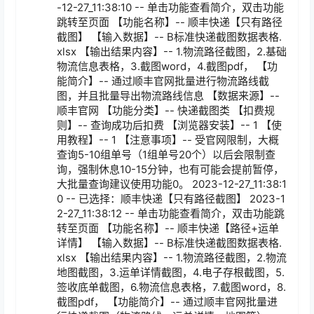
-12-27_11:38:10 -- 单击功能查看简介，双击功能
跳转至页面 【功能名称】-- 顺丰快递【只有路径
截图】 【输入数据】-- B标准快递截图数据表格.
xlsx 【输出结果内容】-- 1.物流路径截图，2.基础
物流信息表格，3.截图word，4.截图pdf， 【功
能简介】-- 通过顺丰官网批量进行物流路线截
图，并且批量导出物流路线信息 【数据来源】-- 
顺丰官网 【功能分类】-- 快递截图类 【扣费规
则】-- 查询成功后扣费 【浏览器安装】-- 1 【使
用教程】-- 1 【注意事项】-- 受官网限制，大概
查询5-10组单号（1组单号20个）以后会限制查
询，强制休息10-15分钟，也有可能会提前暂停，
大批量查询建议使用功能0。 2023-12-27_11:38:1
0 -- 已选择：顺丰快递【只有路径截图】 2023-1
2-27_11:38:12 -- 单击功能查看简介，双击功能跳
转至页面 【功能名称】-- 顺丰快递【路径+运单
详情】 【输入数据】-- B标准快递截图数据表格.
xlsx 【输出结果内容】-- 1.物流路径截图，2.物流
地图截图，3.运单详情截图，4.电子存根截图，5.
签收底单截图，6.物流信息表格，7.截图word，8.
截图pdf， 【功能简介】-- 通过顺丰官网批量进