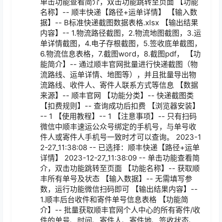
单击功能查看简介，双击功能跳转至页面 【功能
名称】-- 顺丰快递【路径+运单详情】 【输入数
据】-- B标准快递截图数据表格.xlsx 【输出结果
内容】-- 1.物流路径截图，2.物流地图截图，3.运
单详情截图，4.电子存根截图，5.签收底单截图，
6.物流信息表格，7.截图word，8.截图pdf， 【功
能简介】-- 通过顺丰官网批量进行快递截图（物
流路线、运单详情、地图等），并且批量导出物
流路线、收件人、寄件人联系方式等信息 【数据
来源】-- 顺丰官网 【功能分类】-- 快递截图类 
【扣费规则】-- 查询成功后扣费 【浏览器安装】
-- 1 【使用教程】-- 1 【注意事项】-- 只有扫码
微信中顺丰速运公众号绑定的手机号，与单号收
件人或寄件人手机号一致时才可以查询。 2023-1
2-27_11:38:08 -- 已选择：顺丰快递【路径+运单
详情】 2023-12-27_11:38:09 -- 单击功能查看简
介，双击功能跳转至页面 【功能名称】-- 获取顺
丰所有单号及状态 【输入数据】-- 无需填写参
数，运行功能微信扫码即可 【输出结果内容】-- 
1.顺丰后台收件和寄件单号信息表格 【功能简
介】-- 批量获取顺丰官网个人中心的所有寄件/收
件的单号、时间、寄件人、寄件地、签收状态、