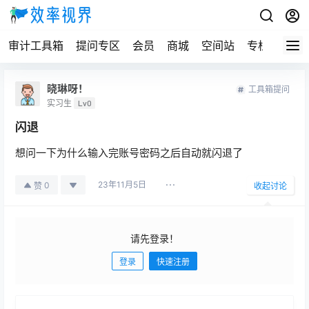
审计工具箱
提问专区
会员
商城
空间站
专栏
晓琳呀！
工具箱提问
实习生
Lv0
闪退
想问一下为什么输入完账号密码之后自动就闪退了
23年11月5日
0
赞
收起讨论
请先登录！
登录
快速注册
发布