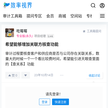
审计工具箱
提问专区
会员
商城
空间站
专栏
吃莓莓
工具箱提问
专业版(永久)
项目经理
Lv4
希望能够增加关联方核查功能
审计过程要核查客户和供应商是否与公司存在关联关系，数
量大的时候一个一个看比较费时间，希望能引进天眼查里面
的【查关系】功能
23年10月14日
0
赞
收起讨论
请先登录！
登录
快速注册
发布