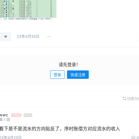
23年4月25日
请先登录！
登录
快速注册
切换为
wwc
Vip2
Lv7
第
1
层
看下是不是流水的方向贴反了，序时账借方对应流水的收入
23年4月25日
0