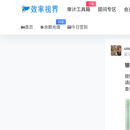
下载
审计工具箱
提问专区
会
财富
🏡首页
💲余额充值
🎰今日签到
us
实
银
按
请
查