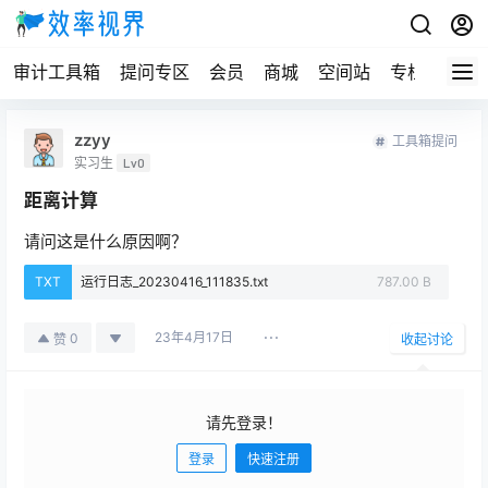
审计工具箱
提问专区
会员
商城
空间站
专栏
zzyy
工具箱提问
实习生
Lv0
距离计算
请问这是什么原因啊？
TXT
运行日志_20230416_111835.txt
787.00 B
23年4月17日
0
赞
收起讨论
请先登录！
登录
快速注册
发布