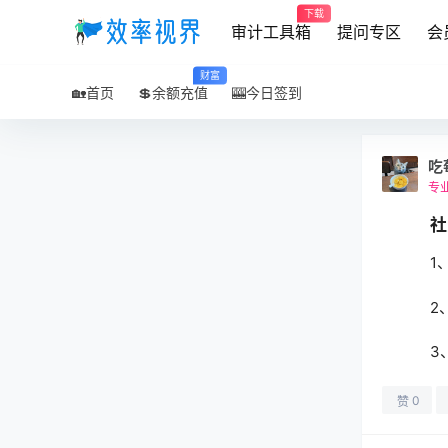
下载
审计工具箱
提问专区
会
财富
🏡首页
💲余额充值
🎰今日签到
吃
专业
社
1
2
3
0
赞