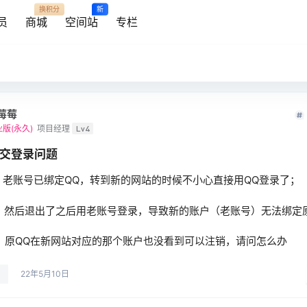
换积分
新
员
商城
空间站
专栏
莓莓
版(永久)
项目经理
Lv4
交登录问题
、老账号已绑定QQ，转到新的网站的时候不小心直接用QQ登录了；
、然后退出了之后用老账号登录，导致新的账户（老账号）无法绑定
、原QQ在新网站对应的那个账户也没看到可以注销，请问怎么办
22年5月10日