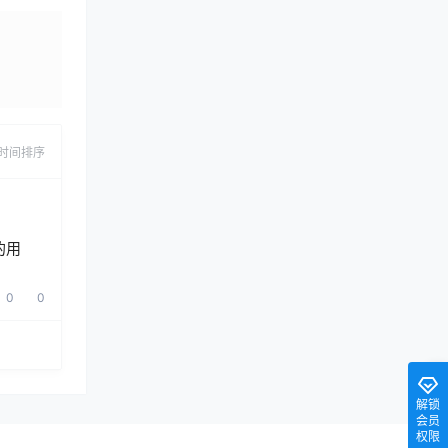
发布
时间排序
的用
0
0
解锁
会员
权限